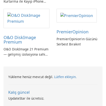
Kurtarma ile Kayıp iPhone
Verilerini Kolayca Kurtarın
PremierOpinion
O&O DiskImage
PremierOpinion'ın Gücünü
Premium
Serbest Bırakın!
O&O DiskImage 21 Premium
— gelişmiş izolasyona sahip
güçlü, Alman yapımı tam
sistem yedekleme
Yükleme henüz mevcut değil.
Lütfen ekleyin.
Kalış güncel
UpdateStar ile ücretsiz.