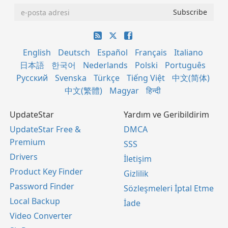
English
Deutsch
Español
Français
Italiano
日本語
한국어
Nederlands
Polski
Português
Русский
Svenska
Türkçe
Tiếng Việt
中文(简体)
中文(繁體)
Magyar
हिन्दी
UpdateStar
Yardım ve Geribildirim
UpdateStar Free &
DMCA
Premium
SSS
Drivers
İletişim
Product Key Finder
Gizlilik
Password Finder
Sözleşmeleri İptal Etme
Local Backup
İade
Video Converter