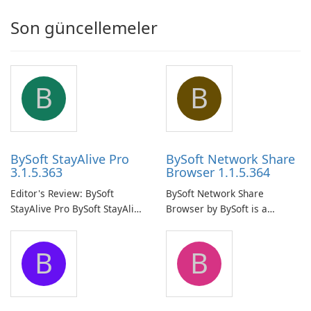
Son güncellemeler
B
B
BySoft StayAlive Pro
BySoft Network Share
3.1.5.363
Browser 1.1.5.364
Editor's Review: BySoft
BySoft Network Share
StayAlive Pro BySoft StayAlive
Browser by BySoft is a
Pro is a reliable software
comprehensive software
application designed to
application that allows users
B
B
ensure the continuous and
to easily browse and manage
uninterrupted operation of
shared folders on their
your computer system.
network.