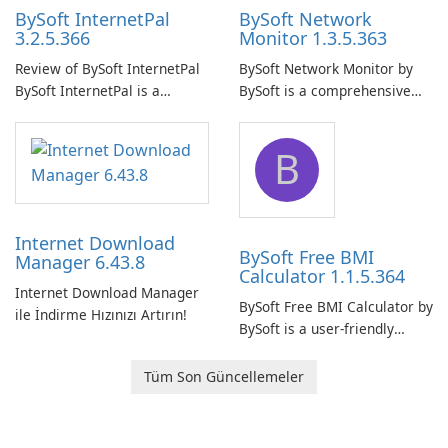
BySoft InternetPal
BySoft Network
3.2.5.366
Monitor 1.3.5.363
Review of BySoft InternetPal
BySoft Network Monitor by
BySoft InternetPal is a
BySoft is a comprehensive
comprehensive software
network monitoring software
application designed to
designed to help businesses
B
monitor your internet
effectively manage their
connection and provide real-
network infrastructure.
time insights into its
performance.
Internet Download
BySoft Free BMI
Manager 6.43.8
Calculator 1.1.5.364
Internet Download Manager
BySoft Free BMI Calculator by
ile İndirme Hızınızı Artırın!
BySoft is a user-friendly
software application
designed to help you
Tüm Son Güncellemeler
calculate your Body Mass
Index quickly and accurately.