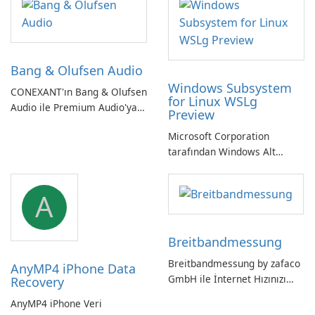
Bang & Olufsen Audio
Windows Subsystem
CONEXANT'ın Bang & Olufsen
for Linux WSLg
Audio ile Premium Audio'ya
Preview
Kendinizi Daldırın
Microsoft Corporation
tarafından Windows Alt
Sistemi WSLg Önizleme -
Linux ve Windows
A
ortamlarının sorunsuz
entegrasyonu için
vazgeçilmez bir araç.
Breitbandmessung
Breitbandmessung by zafaco
AnyMP4 iPhone Data
GmbH ile İnternet Hızınızı
Recovery
Kontrol Edin!
AnyMP4 iPhone Veri