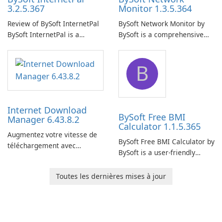
3.2.5.367
Monitor 1.3.5.364
Review of BySoft InternetPal
BySoft Network Monitor by
BySoft InternetPal is a
BySoft is a comprehensive
comprehensive software
network monitoring software
application designed to
designed to help businesses
B
monitor your internet
effectively manage their
connection and provide real-
network infrastructure.
time insights into its
performance.
Internet Download
BySoft Free BMI
Manager 6.43.8.2
Calculator 1.1.5.365
Augmentez votre vitesse de
BySoft Free BMI Calculator by
téléchargement avec
BySoft is a user-friendly
Internet Download Manager !
software application
designed to help you
Toutes les dernières mises à jour
calculate your Body Mass
Index quickly and accurately.