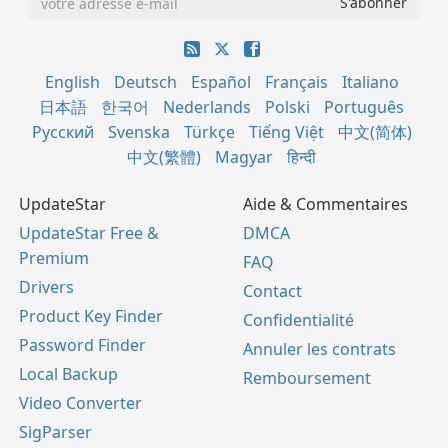
English
Deutsch
Español
Français
Italiano
日本語
한국어
Nederlands
Polski
Português
Русский
Svenska
Türkçe
Tiếng Việt
中文(简体)
中文(繁體)
Magyar
हिन्दी
UpdateStar
Aide & Commentaires
UpdateStar Free &
DMCA
Premium
FAQ
Drivers
Contact
Product Key Finder
Confidentialité
Password Finder
Annuler les contrats
Local Backup
Remboursement
Video Converter
SigParser