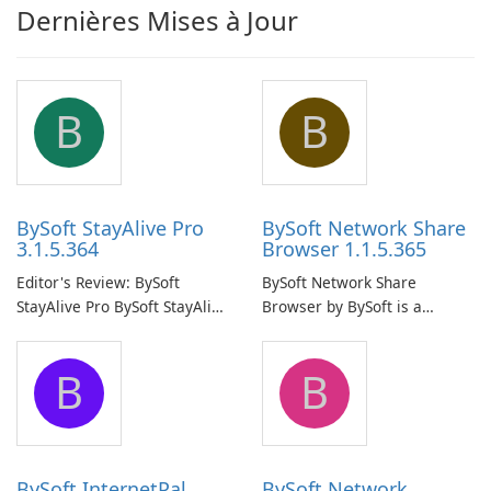
Dernières Mises à Jour
B
B
BySoft StayAlive Pro
BySoft Network Share
3.1.5.364
Browser 1.1.5.365
Editor's Review: BySoft
BySoft Network Share
StayAlive Pro BySoft StayAlive
Browser by BySoft is a
Pro is a reliable software
comprehensive software
application designed to
application that allows users
B
B
ensure the continuous and
to easily browse and manage
uninterrupted operation of
shared folders on their
your computer system.
network.
BySoft InternetPal
BySoft Network