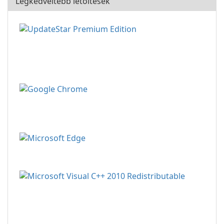
Legkedveltebb letöltések