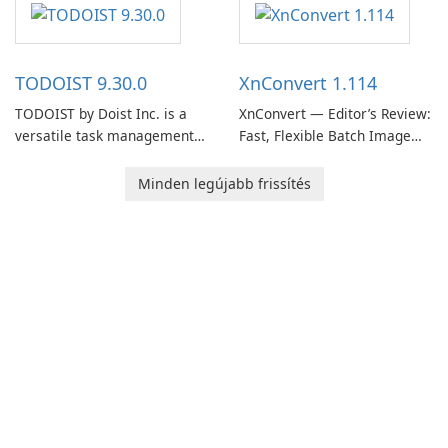
users capture, organize, and
organize to-do lists, and keep
access information across
track of important
multiple devices.
information.
TODOIST 9.30.0
XnConvert 1.114
TODOIST by Doist Inc. is a
XnConvert — Editor’s Review:
versatile task management
Fast, Flexible Batch Image
tool designed to help
Converter for Windows,
individuals and teams
macOS and Linux XnConvert
Minden legújabb frissítés
organize their work and
is a polished, cross-platform
increase productivity.
batch image processor from
XnSoft that balances depth
and simplicity.