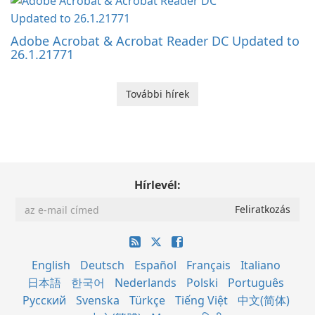
Adobe Acrobat & Acrobat Reader DC Updated to
26.1.21771
További hírek
Hírlevél:
English
Deutsch
Español
Français
Italiano
日本語
한국어
Nederlands
Polski
Português
Русский
Svenska
Türkçe
Tiếng Việt
中文(简体)