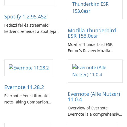
Spotify 1.2.95.452
Fedezd fel és streameld
Mozilla Thunderbird
kedvenc zenéidet a Spotifyjal.
ESR 153.0esr
Mozilla Thunderbird ESR:
Editor's Review Mozilla
Thunderbird ESR (Extended
Support Release) is the long-
term support channel of the
Thunderbird desktop email
client designed for
Evernote 11.28.2
organizations and users who
Evernote (Alle Nutzer)
need predictable …
Evernote: Your Ultimate
11.0.4
Note-Taking Companion
Overview of Evernote
Evernote, developed by
Evernote is a comprehensive
EverNote Corp., is a versatile
note-taking and organization
note-taking application that
software designed to help
helps users capture ideas,