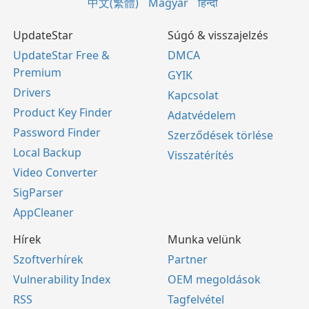
中文(繁體)
Magyar
हिन्दी
UpdateStar
Súgó & visszajelzés
UpdateStar Free &
DMCA
Premium
GYIK
Drivers
Kapcsolat
Product Key Finder
Adatvédelem
Password Finder
Szerződések törlése
Local Backup
Visszatérítés
Video Converter
SigParser
AppCleaner
Hírek
Munka velünk
Szoftverhírek
Partner
Vulnerability Index
OEM megoldások
RSS
Tagfelvétel