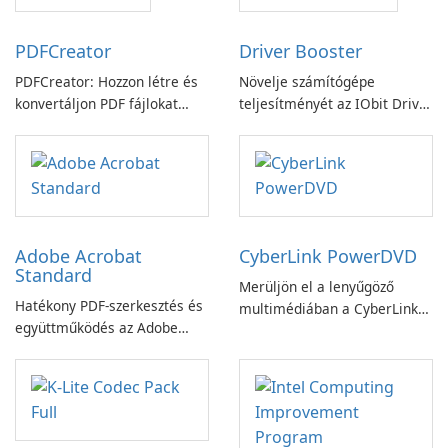
PDFCreator
Driver Booster
PDFCreator: Hozzon létre és
Növelje számítógépe
konvertáljon PDF fájlokat
teljesítményét az IObit Driver
könnyedén!
Booster funkciójával
Adobe Acrobat
CyberLink PowerDVD
Standard
Merüljön el a lenyűgöző
Hatékony PDF-szerkesztés és
multimédiában a CyberLink
együttműködés az Adobe
PowerDVD-vel
Acrobat Standard
alkalmazással.