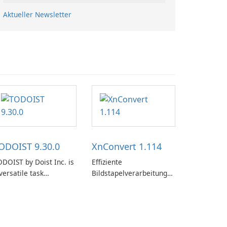
Aktueller Newsletter
ODOIST 9.30.0
XnConvert 1.114
DOIST by Doist Inc. is
Effiziente
versatile task
Bildstapelverarbeitung
anagement tool
mit XnConvert
signed to help
dividuals and teams
ganize their work and