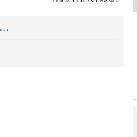
mühelos mit Icecream PDF Split
and Merge zusammen.
inzu.