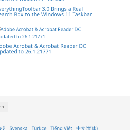
verythingToolbar 3.0 Brings a Real
earch Box to the Windows 11 Taskbar
dobe Acrobat & Acrobat Reader DC
pdated to 26.1.21771
кий
Svenska
Türkçe
Tiếng Việt
中文(简体)