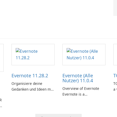
Evernote 11.28.2
Evernote (Alle
T
Nutzer) 11.0.4
Organisiere deine
TO
Overview of Evernote
Gedanken und Ideen mit
a 
Evernote is a
Evernote.
m
R
comprehensive note-
de
d
taking and organization
in
cher
software designed to
or