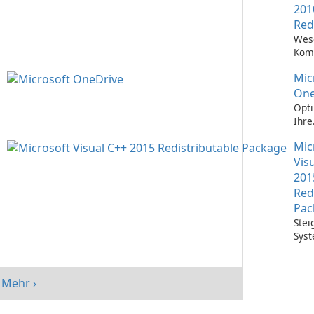
201
Red
Wes
Kom
Ausf
Mic
Visu
Anw
One
Opti
Ihre
Date
Mic
mit 
One
Vis
201
Red
Pac
Stei
Syst
mit 
Visu
Redi
Mehr ›
Pack