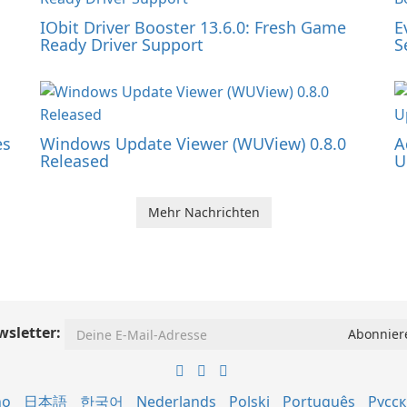
IObit Driver Booster 13.6.0: Fresh Game
E
Ready Driver Support
S
es
Windows Update Viewer (WUView) 0.8.0
A
Released
U
Mehr Nachrichten
sletter:
no
日本語
한국어
Nederlands
Polski
Português
Русс