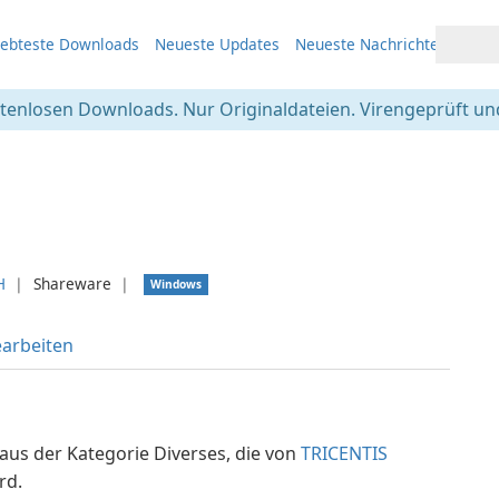
iebteste Downloads
Neueste Updates
Neueste Nachrichten
stenlosen Downloads. Nur Originaldateien. Virengeprüft und
H
❘
Shareware
❘
Windows
arbeiten
aus der Kategorie Diverses, die von
TRICENTIS
rd.