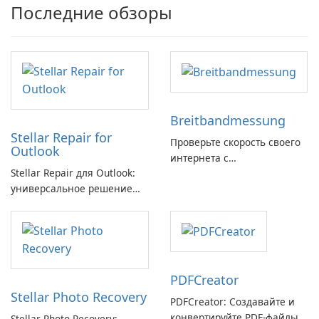
Последние обзоры
Breitbandmessung
Stellar Repair for
Проверьте скорость своего
Outlook
интернета с
Stellar Repair для Outlook:
Breitbandmessung от zafaco
универсальное решение
GmbH!
для восстановления
электронной почты
PDFCreator
Stellar Photo Recovery
PDFCreator: Создавайте и
конвертируйте PDF-файлы с
Stellar Photo Recovery: