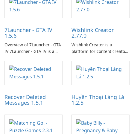
7Launcher - GTA IV
Wishlink Creator
1.5.6
2.77.0
Overview of 7Launcher - GTA
Wishlink Creator is a
IV 7Launcher - GTA IV is a
platform for content creators
specialized software
designed to monetize their
application designed to
work through built-in brand
optimize the gaming
partnerships and integrated
experience for Grand Theft
tools for content distribution
Auto IV.
and audience engagement.
Recover Deleted
Huyền Thoại Làng Lá
Messages 1.5.1
1.2.5