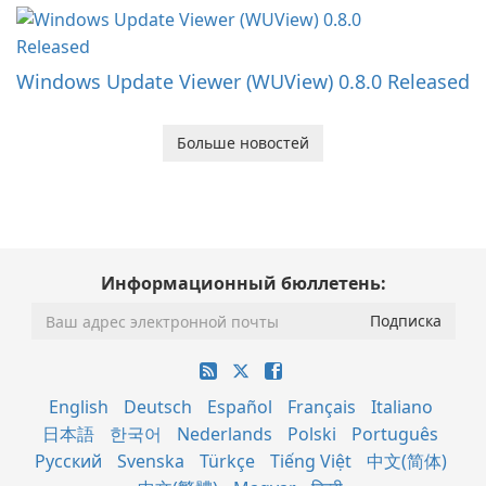
Windows Update Viewer (WUView) 0.8.0 Released
Больше новостей
Информационный бюллетень:
English
Deutsch
Español
Français
Italiano
日本語
한국어
Nederlands
Polski
Português
Русский
Svenska
Türkçe
Tiếng Việt
中文(简体)