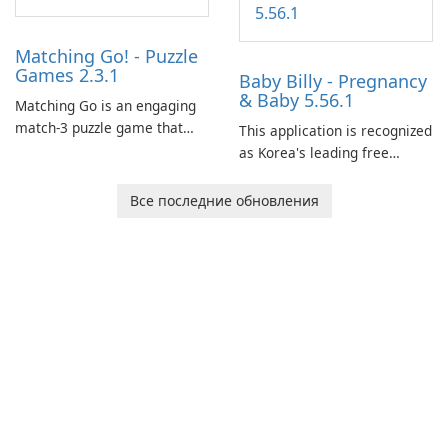
Matching Go! - Puzzle
Games 2.3.1
Baby Billy - Pregnancy
& Baby 5.56.1
Matching Go is an engaging
match-3 puzzle game that
This application is recognized
invites players to join Chloe
as Korea's leading free
and her charming corgi,
platform for pregnancy and
Ollie, on an adventurous
baby tracking, offering
Все последние обновления
journey across diverse
essential healthcare tips and
landscapes.
doctor-approved articles.